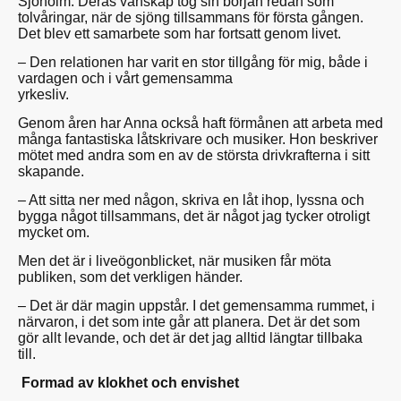
Sjöholm. Deras vänskap tog sin början redan som
tolvåringar, när de sjöng tillsammans för första gången.
Det blev ett samarbete som har fortsatt genom livet.
– Den relationen har varit en stor tillgång för mig, både i
vardagen och i vårt gemensamma
yrkesliv.
Genom åren har Anna också haft förmånen att arbeta med
många fantastiska låtskrivare och musiker. Hon beskriver
mötet med andra som en av de största drivkrafterna i sitt
skapande.
– Att sitta ner med någon, skriva en låt ihop, lyssna och
bygga något tillsammans, det är något jag tycker otroligt
mycket om.
Men det är i liveögonblicket, när musiken får möta
publiken, som det verkligen händer.
– Det är där magin uppstår. I det gemensamma rummet, i
närvaron, i det som inte går att planera. Det är det som
gör allt levande, och det är det jag alltid längtar tillbaka
till.
Formad av klokhet och envishet