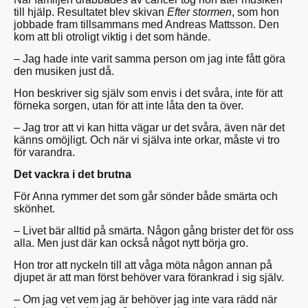
till hjälp. Resultatet blev skivan
Efter stormen
, som hon
jobbade fram tillsammans med Andreas Mattsson. Den
kom att bli otroligt viktig i det som hände.
– Jag hade inte varit samma person om jag inte fått göra
den musiken just då.
Hon beskriver sig själv som envis i det svåra, inte för att
förneka sorgen, utan för att inte låta den ta över.
– Jag tror att vi kan hitta vägar ur det svåra, även när det
känns omöjligt. Och när vi själva inte orkar, måste vi tro
för varandra.
Det vackra i det brutna
För Anna rymmer det som går sönder både smärta och
skönhet.
– Livet bär alltid på smärta. Någon gång brister det för oss
alla. Men just där kan också något nytt börja gro.
Hon tror att nyckeln till att våga möta någon annan på
djupet är att man först behöver vara förankrad i sig själv.
– Om jag vet vem jag är behöver jag inte vara rädd när