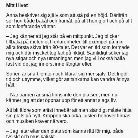
Mitt i livet
Anna beskriver sig själv som att stå på en höjd. Därifrån
ser hon både bakåt och framåt, på allt hon gjort och på allt
som fortfarande väntar.
– Jag känner att jag står på en mittpunkt. Jag blickar
tillbaka på möten och erfarenheter, till exempel på min
allra första skiva från 90-talet. Det var en tid som formade
mig och där mycket tog fart på riktigt. Samtidigt söker jag
nya stigar och nya utmaningar, men jag vill också hålla
fast vid det jag innerst inne längtar efter.
Sonen är snart femton och klarar sig mer själv. Det frigör
tid och utrymme, vilket gör att tankarna kan vandra åt nya
håll.
– När barnen är små finns inte den platsen, men nu
känner jag att det öppnar upp för ett annat slags liv.
Att bli äldre som artist innebär att man ständigt måste hitta
sin plats på nytt. Kroppen ska orka, lusten behöver finnas
och musiken kräver närvaro.
– Jag letar efter den plats som känns rätt för mig, både
fysiskt och musikaliskt.