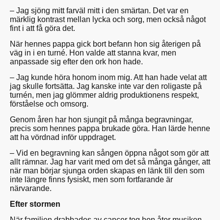
– Jag sjöng mitt farväl mitt i den smärtan. Det var en
märklig kontrast mellan lycka och sorg, men också något
fint i att få göra det.
När hennes pappa gick bort befann hon sig återigen på
väg in i en turné. Hon valde att stanna kvar, men
anpassade sig efter den ork hon hade.
– Jag kunde höra honom inom mig. Att han hade velat att
jag skulle fortsätta. Jag kanske inte var den roligaste på
turnén, men jag glömmer aldrig produktionens respekt,
förståelse och omsorg.
Genom åren har hon sjungit på många begravningar,
precis som hennes pappa brukade göra. Han lärde henne
att ha vördnad inför uppdraget.
– Vid en begravning kan sången öppna något som gör att
allt rämnar. Jag har varit med om det så många gånger, att
när man börjar sjunga orden skapas en länk till den som
inte längre finns fysiskt, men som fortfarande är
närvarande.
Efter stormen
När familjen drabbades av cancer tog hon åter musiken