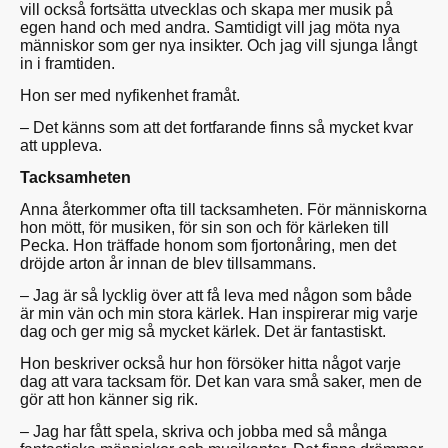
vill också fortsätta utvecklas och skapa mer musik på
egen hand och med andra. Samtidigt vill jag möta nya
människor som ger nya insikter. Och jag vill sjunga långt
in i framtiden.
Hon ser med nyfikenhet framåt.
– Det känns som att det fortfarande finns så mycket kvar
att uppleva.
Tacksamheten
Anna återkommer ofta till tacksamheten. För människorna
hon mött, för musiken, för sin son och för kärleken till
Pecka. Hon träffade honom som fjortonåring, men det
dröjde arton år innan de blev tillsammans.
– Jag är så lycklig över att få leva med någon som både
är min vän och min stora kärlek. Han inspirerar mig varje
dag och ger mig så mycket kärlek. Det är fantastiskt.
Hon beskriver också hur hon försöker hitta något varje
dag att vara tacksam för. Det kan vara små saker, men de
gör att hon känner sig rik.
– Jag har fått spela, skriva och jobba med så många