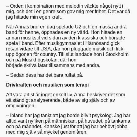
– Orden i kombination med melodin väckte något nytt i
mig, och det i en genre som gav mig mer frihet. Det var då
jag hittade min egen kraft.
När Annas bror en dag spelade U2 och en massa andra
band för henne, öppnades en ny värld. Hon hittade en
annan musikstil vid sidan av den klassiska och började
spela i band. Efter musikgymnasiet i Härnösand gick
resan vidare till USA, där hon pluggade musik och fick
upp ögonen för country. Till slut landade hon i Stockholm
och på Musikhögskolan, där hon
började skriva låtar tillsammans med andra.
– Sedan dess har det bara rullat på.
Drivkraften och musiken som terapi
Att vara artist är inget enkelt liv. Anna beskriver det som
ett ständigt analyserande, både av sig själv och av
omgivningen.
– Ibland har jag tänkt att jag borde blivit psykolog. Jag har
alltid varit nyfiken på människan, på huvudet, på tankarna
och på måendet. Kanske just för att jag har behövt jobba
med mig själv så mycket genom åren.