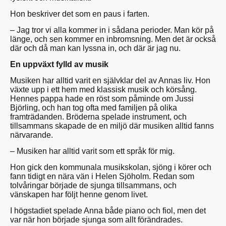
Hon beskriver det som en paus i farten.
– Jag tror vi alla kommer in i sådana perioder. Man kör på
länge, och sen kommer en inbromsning. Men det är också
där och då man kan lyssna in, och där är jag nu.
En uppväxt fylld av musik
Musiken har alltid varit en självklar del av Annas liv. Hon
växte upp i ett hem med klassisk musik och körsång.
Hennes pappa hade en röst som påminde om Jussi
Björling, och han tog ofta med familjen på olika
framträdanden. Bröderna spelade instrument, och
tillsammans skapade de en miljö där musiken alltid fanns
närvarande.
– Musiken har alltid varit som ett språk för mig.
Hon gick den kommunala musikskolan, sjöng i körer och
fann tidigt en nära vän i Helen Sjöholm. Redan som
tolvåringar började de sjunga tillsammans, och
vänskapen har följt henne genom livet.
I högstadiet spelade Anna både piano och fiol, men det
var när hon började sjunga som allt förändrades.