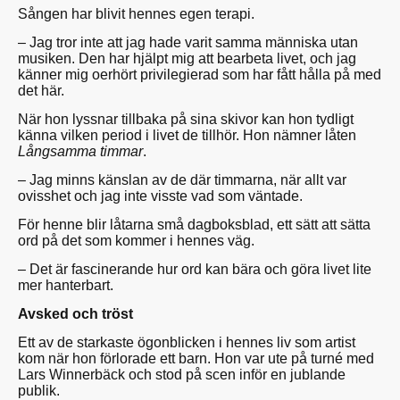
Sången har blivit hennes egen terapi.
– Jag tror inte att jag hade varit samma människa utan
musiken. Den har hjälpt mig att bearbeta livet, och jag
känner mig oerhört privilegierad som har fått hålla på med
det här.
När hon lyssnar tillbaka på sina skivor kan hon tydligt
känna vilken period i livet de tillhör. Hon nämner låten
Långsamma timmar
.
– Jag minns känslan av de där timmarna, när allt var
ovisshet och jag inte visste vad som väntade.
För henne blir låtarna små dagboksblad, ett sätt att sätta
ord på det som kommer i hennes väg.
– Det är fascinerande hur ord kan bära och göra livet lite
mer hanterbart.
Avsked och tröst
Ett av de starkaste ögonblicken i hennes liv som artist
kom när hon förlorade ett barn. Hon var ute på turné med
Lars Winnerbäck och stod på scen inför en jublande
publik.