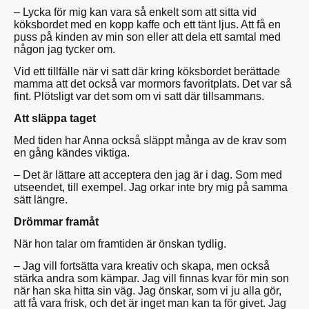
– Lycka för mig kan vara så enkelt som att sitta vid
köksbordet med en kopp kaffe och ett tänt ljus. Att få en
puss på kinden av min son eller att dela ett samtal med
någon jag tycker om.
Vid ett tillfälle när vi satt där kring köksbordet berättade
mamma att det också var mormors favoritplats. Det var så
fint. Plötsligt var det som om vi satt där tillsammans.
Att släppa taget
Med tiden har Anna också släppt många av de krav som
en gång kändes viktiga.
– Det är lättare att acceptera den jag är i dag. Som med
utseendet, till exempel. Jag orkar inte bry mig på samma
sätt längre.
Drömmar framåt
När hon talar om framtiden är önskan tydlig.
– Jag vill fortsätta vara kreativ och skapa, men också
stärka andra som kämpar. Jag vill finnas kvar för min son
när han ska hitta sin väg. Jag önskar, som vi ju alla gör,
att få vara frisk, och det är inget man kan ta för givet. Jag