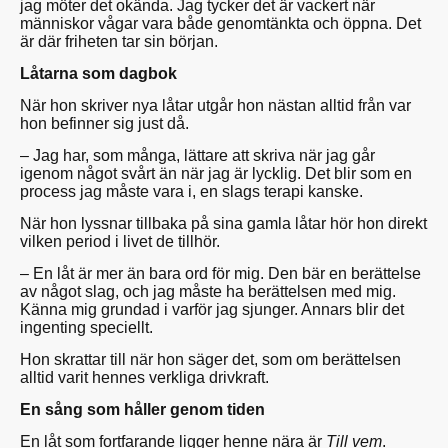
jag möter det okända. Jag tycker det är vackert när
människor vågar vara både genomtänkta och öppna. Det
är där friheten tar sin början.
Låtarna som dagbok
När hon skriver nya låtar utgår hon nästan alltid från var
hon befinner sig just då.
– Jag har, som många, lättare att skriva när jag går
igenom något svårt än när jag är lycklig. Det blir som en
process jag måste vara i, en slags terapi kanske.
När hon lyssnar tillbaka på sina gamla låtar hör hon direkt
vilken period i livet de tillhör.
– En låt är mer än bara ord för mig. Den bär en berättelse
av något slag, och jag måste ha berättelsen med mig.
Känna mig grundad i varför jag sjunger. Annars blir det
ingenting speciellt.
Hon skrattar till när hon säger det, som om berättelsen
alltid varit hennes verkliga drivkraft.
En sång som håller genom tiden
En låt som fortfarande ligger henne nära är
Till vem
.