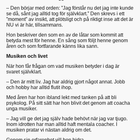
– Den börjar med orden: ”Jag förstår nu det jag inte kunde
se då, sånt jag alltid tog för självklart.” Den skrevs i ett
”moment” av insikt, att plötsligt och på riktigt inse att det är
NU vi är här, tillsammans.
Hon beskriver den som en av de låtar som kommit att
betyda mest för henne. En sång som följt henne genom
åren och som fortfarande känns lika sann.
Musiken och livet
När hon får frågan om vad musiken betyder i dag är
svaret självklart.
– Den är mitt liv. Jag har aldrig gjort något annat. Jobb
och hobby har alltid flutit ihop.
Med åren har hon ibland lekt med tanken på att bli
psykolog. På sitt sätt har hon blivit det genom att coacha
unga musiker.
– Jag vill ge det jag själv hade behövt när jag var tjugo.
Inom idrotten har man alltid haft mentala coacher. I
musiken pratar vi nästan aldrig om det.
Genom sin erfarenhet vill hon bidra.