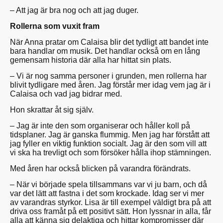
– Att jag är bra nog och att jag duger.
Rollerna som vuxit fram
När Anna pratar om Calaisa blir det tydligt att bandet inte
bara handlar om musik. Det handlar också om en lång
gemensam historia där alla har hittat sin plats.
– Vi är nog samma personer i grunden, men rollerna har
blivit tydligare med åren. Jag förstår mer idag vem jag är i
Calaisa och vad jag bidrar med.
Hon skrattar åt sig själv.
– Jag är inte den som organiserar och håller koll på
tidsplaner. Jag är ganska flummig. Men jag har förstått att
jag fyller en viktig funktion socialt. Jag är den som vill att
vi ska ha trevligt och som försöker hålla ihop stämningen.
Med åren har också blicken på varandra förändrats.
– När vi började spela tillsammans var vi ju barn, och då
var det lätt att fastna i det som krockade. Idag ser vi mer
av varandras styrkor. Lisa är till exempel väldigt bra på att
driva oss framåt på ett positivt sätt. Hon lyssnar in alla, får
alla att känna sig delaktiga och hittar kompromisser där