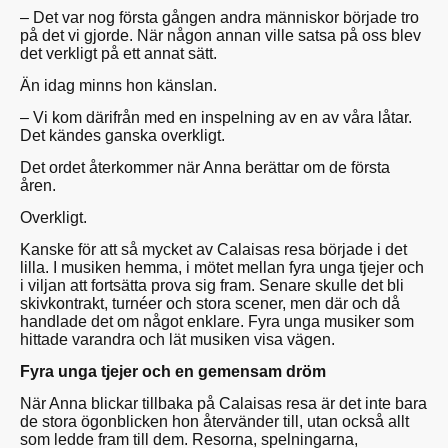
– Det var nog första gången andra människor började tro
på det vi gjorde. När någon annan ville satsa på oss blev
det verkligt på ett annat sätt.
Än idag minns hon känslan.
– Vi kom därifrån med en inspelning av en av våra låtar.
Det kändes ganska overkligt.
Det ordet återkommer när Anna berättar om de första
åren.
Overkligt.
Kanske för att så mycket av Calaisas resa började i det
lilla. I musiken hemma, i mötet mellan fyra unga tjejer och
i viljan att fortsätta prova sig fram. Senare skulle det bli
skivkontrakt, turnéer och stora scener, men där och då
handlade det om något enklare. Fyra unga musiker som
hittade varandra och lät musiken visa vägen.
Fyra unga tjejer och en gemensam dröm
När Anna blickar tillbaka på Calaisas resa är det inte bara
de stora ögonblicken hon återvänder till, utan också allt
som ledde fram till dem. Resorna, spelningarna,