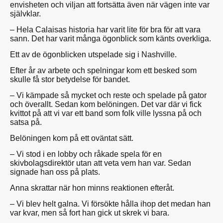
envisheten och viljan att fortsätta även när vägen inte var
självklar.
– Hela Calaisas historia har varit lite för bra för att vara
sann. Det har varit många ögonblick som känts overkliga.
Ett av de ögonblicken utspelade sig i Nashville.
Efter år av arbete och spelningar kom ett besked som
skulle få stor betydelse för bandet.
– Vi kämpade så mycket och reste och spelade på gator
och överallt. Sedan kom belöningen. Det var där vi fick
kvittot på att vi var ett band som folk ville lyssna på och
satsa på.
Belöningen kom på ett oväntat sätt.
– Vi stod i en lobby och råkade spela för en
skivbolagsdirektör utan att veta vem han var. Sedan
signade han oss på plats.
Anna skrattar när hon minns reaktionen efteråt.
– Vi blev helt galna. Vi försökte hålla ihop det medan han
var kvar, men så fort han gick ut skrek vi bara.