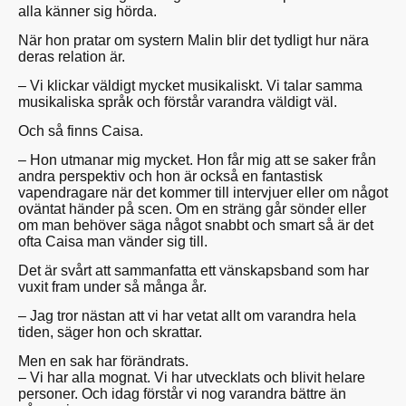
alla känner sig hörda.
När hon pratar om systern Malin blir det tydligt hur nära
deras relation är.
– Vi klickar väldigt mycket musikaliskt. Vi talar samma
musikaliska språk och förstår varandra väldigt väl.
Och så finns Caisa.
– Hon utmanar mig mycket. Hon får mig att se saker från
andra perspektiv och hon är också en fantastisk
vapendragare när det kommer till intervjuer eller om något
oväntat händer på scen. Om en sträng går sönder eller
om man behöver säga något snabbt och smart så är det
ofta Caisa man vänder sig till.
Det är svårt att sammanfatta ett vänskapsband som har
vuxit fram under så många år.
– Jag tror nästan att vi har vetat allt om varandra hela
tiden, säger hon och skrattar.
Men en sak har förändrats.
– Vi har alla mognat. Vi har utvecklats och blivit helare
personer. Och idag förstår vi nog varandra bättre än