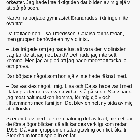
orkester. Jag hade inte riktigt den där bilden av mig själv
att stå på scen.
När Anna började gymnasiet förändrades riktningen lite
oväntat.
Då träffade hon Lisa Troedsson. Calaisa fanns redan,
men gruppen behövde en ny violinist.
– Lisa frågade om jag hade lust att vara den violinisten.
Jag tänkte att jag i ett band? Det hade jag inte sett
komma. Men jag är glad att jag hade modet att tacka ja
och prova.
Där började något som hon själv inte hade räknat med.
– Där väcktes något i mig. Lisa och Caisa hade varit med
i talangjakter och var vana vid att stå på scen. Själv hade
jag mest haft musiken hemma, för mig själv och
tillsammans med familjen. Det blev en helt ny sida av mig
att utforska.
Scenen blev med tiden en naturlig del av livet, men ett av
de första ögonblicken då allt kändes verkligt kom redan
1995. Då vann gruppen en talangtävling och fick åka till
Stockholm för att spela in en låt.