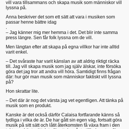
vill vara tillsammans och skapa musik som människor vill
lyssna på.
Anna beskriver det som ett sätt att vara i musiken som
passar henne bättre idag
.
– Jag känner mig mer hemma i det. Det blir inte samma
press längre. Sen får folk lyssna om de vill.
Men längtan efter att skapa på egna villkor har inte alltid
varit enkel.
– Det svåraste har varit känslan av att aldrig riktigt räcka
till. Jag vill skapa musik som jag själv älskar, inte försöka
göra det jag tror att andra vill höra. Samtidigt finns frågan
där: hur gör man musik som människor faktiskt vill lyssna
på?
Hon skrattar lite.
– Det där är nog det värsta jag vet egentligen. Att tänka på
musik som en produkt.
Kanske är det också därför Calaisa fortfarande känns så
tydliga i vilka de är. De har gått sin egen väg, fortsatt göra
musik på sitt sätt och låtit återkomsten få växa fram i den