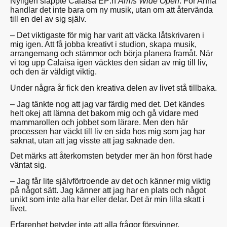
Nyligen släppte Calaisa EP:n
Arms Wide Open
. För Anna
handlar det inte bara om ny musik, utan om att återvända
till en del av sig själv.
– Det viktigaste för mig har varit att väcka låtskrivaren i
mig igen. Att få jobba kreativt i studion, skapa musik,
arrangemang och stämmor och börja planera framåt. När
vi tog upp Calaisa igen väcktes den sidan av mig till liv,
och den är väldigt viktig.
Under några år fick den kreativa delen av livet stå tillbaka.
– Jag tänkte nog att jag var färdig med det. Det kändes
helt okej att lämna det bakom mig och gå vidare med
mammarollen och jobbet som lärare. Men den här
processen har väckt till liv en sida hos mig som jag har
saknat, utan att jag visste att jag saknade den.
Det märks att återkomsten betyder mer än hon först hade
väntat sig.
– Jag får lite självförtroende av det och känner mig viktig
på något sätt. Jag känner att jag har en plats och något
unikt som inte alla har eller delar. Det är min lilla skatt i
livet.
Erfarenhet betyder inte att alla frågor försvinner.