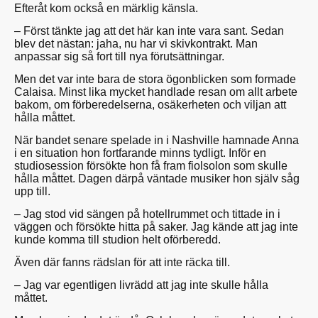
Efteråt kom också en märklig känsla.
– Först tänkte jag att det här kan inte vara sant. Sedan
blev det nästan: jaha, nu har vi skivkontrakt. Man
anpassar sig så fort till nya förutsättningar.
Men det var inte bara de stora ögonblicken som formade
Calaisa. Minst lika mycket handlade resan om allt arbete
bakom, om förberedelserna, osäkerheten och viljan att
hålla måttet.
När bandet senare spelade in i Nashville hamnade Anna
i en situation hon fortfarande minns tydligt. Inför en
studiosession försökte hon få fram fiolsolon som skulle
hålla måttet. Dagen därpå väntade musiker hon själv såg
upp till.
– Jag stod vid sängen på hotellrummet och tittade in i
väggen och försökte hitta på saker. Jag kände att jag inte
kunde komma till studion helt oförberedd.
Även där fanns rädslan för att inte räcka till.
– Jag var egentligen livrädd att jag inte skulle hålla
måttet.