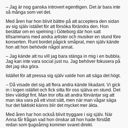
– Jag är nog ganska introvert egentligen. Det är bara inte
så många som vet det.
Med åren har hon blivit bättre på att acceptera den sidan
av sig själv istället för att försöka förändra den. Hon
berättar om en spelning i Göteborg där hon satt
tillsammans med andra artister och musiker en stund före
konserten. Runt bordet pågick småprat, men själv kände
hon att hon behövde något annat.
– Jag kände att nu vill jag bara stänga in mig i en bubbla.
Jag kan inte vara social just nu. Jag behöver fokusera på
det jag ska göra.
Istället för att pressa sig själv valde hon att säga det högt.
– Då visade det sig att flera andra kände likadant. Vi gick
in i logen istället och fick sitta för oss själva en stund. Det
blev väldigt fint. Man tror ofta att andra förväntar sig att
man ska vara på ett visst sätt, men när man vågar säga
hur det faktiskt känns blir det mycket mer äkta.
Med åren har hon också blivit tryggare i sig själv. När
Anna får frågan vad hon önskar att hon hade förstått
redan som tjugoåring kommer svaret direkt.