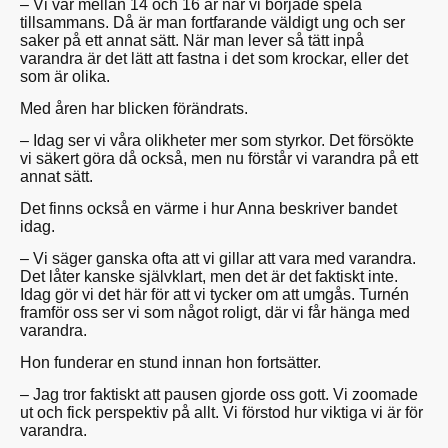
– Vi var mellan 14 och 16 år när vi började spela
tillsammans. Då är man fortfarande väldigt ung och ser
saker på ett annat sätt. När man lever så tätt inpå
varandra är det lätt att fastna i det som krockar, eller det
som är olika.
Med åren har blicken förändrats.
– Idag ser vi våra olikheter mer som styrkor. Det försökte
vi säkert göra då också, men nu förstår vi varandra på ett
annat sätt.
Det finns också en värme i hur Anna beskriver bandet
idag.
– Vi säger ganska ofta att vi gillar att vara med varandra.
Det låter kanske självklart, men det är det faktiskt inte.
Idag gör vi det här för att vi tycker om att umgås. Turnén
framför oss ser vi som något roligt, där vi får hänga med
varandra.
Hon funderar en stund innan hon fortsätter.
– Jag tror faktiskt att pausen gjorde oss gott. Vi zoomade
ut och fick perspektiv på allt. Vi förstod hur viktiga vi är för
varandra.