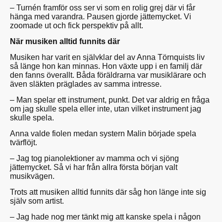
– Turnén framför oss ser vi som en rolig grej där vi får
hänga med varandra. Pausen gjorde jättemycket. Vi
zoomade ut och fick perspektiv på allt.
När musiken alltid funnits där
Musiken har varit en självklar del av Anna Törnquists liv
så länge hon kan minnas. Hon växte upp i en familj där
den fanns överallt. Båda föräldrarna var musiklärare och
även släkten präglades av samma intresse.
– Man spelar ett instrument, punkt. Det var aldrig en fråga
om jag skulle spela eller inte, utan vilket instrument jag
skulle spela.
Anna valde fiolen medan systern Malin började spela
tvärflöjt.
– Jag tog pianolektioner av mamma och vi sjöng
jättemycket. Så vi har från allra första början valt
musikvägen.
Trots att musiken alltid funnits där såg hon länge inte sig
själv som artist.
– Jag hade nog mer tänkt mig att kanske spela i någon