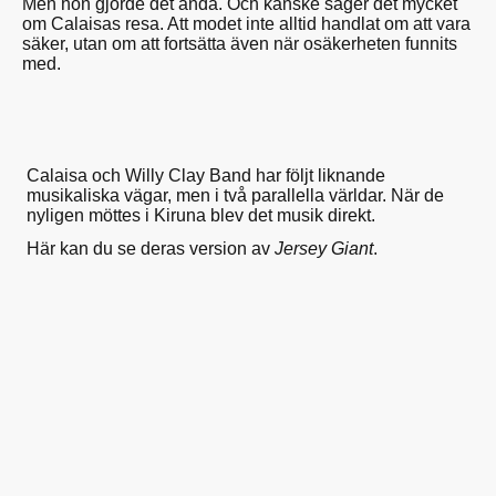
Men hon gjorde det ändå. Och kanske säger det mycket
om Calaisas resa. Att modet inte alltid handlat om att vara
säker, utan om att fortsätta även när osäkerheten funnits
med.
Calaisa och Willy Clay Band har följt liknande
musikaliska vägar, men i två parallella världar. När de
nyligen möttes i Kiruna blev det musik direkt.
Här kan du se deras version av
Jersey Giant
.