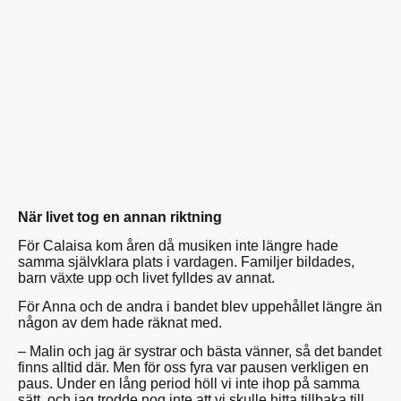
När livet tog en annan riktning
För Calaisa kom åren då musiken inte längre hade
samma självklara plats i vardagen. Familjer bildades,
barn växte upp och livet fylldes av annat.
För Anna och de andra i bandet blev uppehållet längre än
någon av dem hade räknat med.
– Malin och jag är systrar och bästa vänner, så det bandet
finns alltid där. Men för oss fyra var pausen verkligen en
paus. Under en lång period höll vi inte ihop på samma
sätt, och jag trodde nog inte att vi skulle hitta tillbaka till