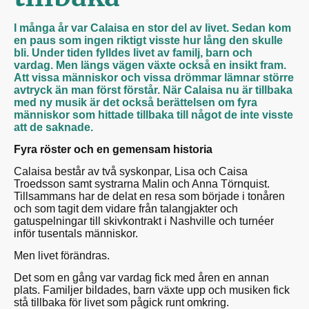
I många år var Calaisa en stor del av livet. Sedan kom
en paus som ingen riktigt visste hur lång den skulle
bli. Under tiden fylldes livet av familj, barn och
vardag.
Men längs vägen växte också en insikt fram.
Att vissa människor och vissa drömmar lämnar större
avtryck än man först förstår. När Calaisa nu är tillbaka
med ny musik är det också berättelsen om fyra
människor som hittade tillbaka till något de inte visste
att de saknade.
Fyra röster och en gemensam historia
Calaisa består av två syskonpar, Lisa och Caisa
Troedsson samt systrarna Malin och Anna Törnquist.
Tillsammans har de delat en resa som började i tonåren
och som tagit dem vidare från talangjakter och
gatuspelningar till skivkontrakt i Nashville och turnéer
inför tusentals människor.
Men livet förändras.
Det som en gång var vardag fick med åren en annan
plats. Familjer bildades, barn växte upp och musiken fick
stå tillbaka för livet som pågick runt omkring.