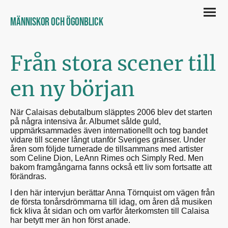
Människor och ögonblick
Från stora scener till
en ny början
När Calaisas debutalbum släpptes 2006 blev det starten
på några intensiva år. Albumet sålde guld,
uppmärksammades även internationellt och tog bandet
vidare till scener långt utanför Sveriges gränser. Under
åren som följde turnerade de tillsammans med artister
som Celine Dion, LeAnn Rimes och Simply Red. Men
bakom framgångarna fanns också ett liv som fortsatte att
förändras.
I den här intervjun berättar Anna Törnquist om vägen från
de första tonårsdrömmarna till idag, om åren då musiken
fick kliva åt sidan och om varför återkomsten till Calaisa
har betytt mer än hon först anade.