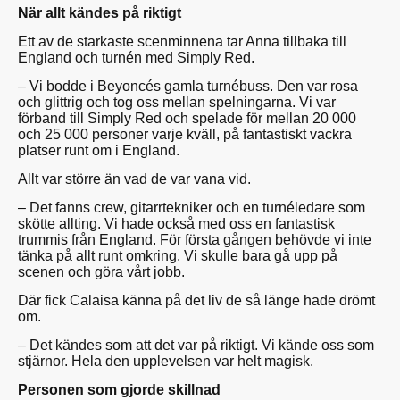
När allt kändes på riktigt
Ett av de starkaste scenminnena tar Anna tillbaka till
England och turnén med Simply Red.
– Vi bodde i Beyoncés gamla turnébuss. Den var rosa
och glittrig och tog oss mellan spelningarna. Vi var
förband till Simply Red och spelade för mellan 20 000
och 25 000 personer varje kväll, på fantastiskt vackra
platser runt om i England.
Allt var större än vad de var vana vid.
– Det fanns crew, gitarrtekniker och en turnéledare som
skötte allting. Vi hade också med oss en fantastisk
trummis från England. För första gången behövde vi inte
tänka på allt runt omkring. Vi skulle bara gå upp på
scenen och göra vårt jobb.
Där fick Calaisa känna på det liv de så länge hade drömt
om.
– Det kändes som att det var på riktigt. Vi kände oss som
stjärnor. Hela den upplevelsen var helt magisk.
Personen som gjorde skillnad