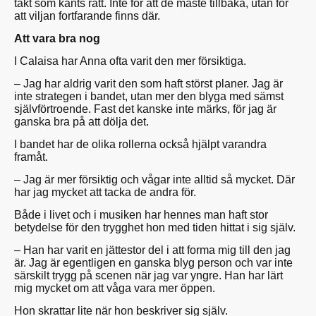
takt som känts rätt. Inte för att de måste tillbaka, utan för
att viljan fortfarande finns där.
Att vara bra nog
I Calaisa har Anna ofta varit den mer försiktiga.
– Jag har aldrig varit den som haft störst planer. Jag är
inte strategen i bandet, utan mer den blyga med sämst
självförtroende. Fast det kanske inte märks, för jag är
ganska bra på att dölja det.
I bandet har de olika rollerna också hjälpt varandra
framåt.
– Jag är mer försiktig och vågar inte alltid så mycket. Där
har jag mycket att tacka de andra för.
Både i livet och i musiken har hennes man haft stor
betydelse för den trygghet hon med tiden hittat i sig själv.
– Han har varit en jättestor del i att forma mig till den jag
är. Jag är egentligen en ganska blyg person och var inte
särskilt trygg på scenen när jag var yngre. Han har lärt
mig mycket om att våga vara mer öppen.
Hon skrattar lite när hon beskriver sig själv.